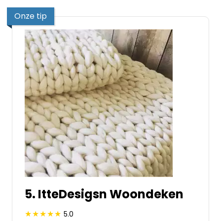
Onze tip
5. ItteDesigsn Woondeken
5.0