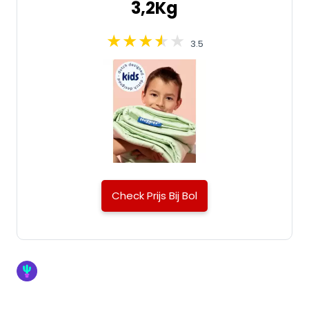
3,2Kg
3.5
Check Prijs Bij Bol