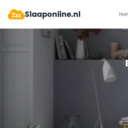
Doorgaan
Slaaponline.nl
naar
Ho
inhoud