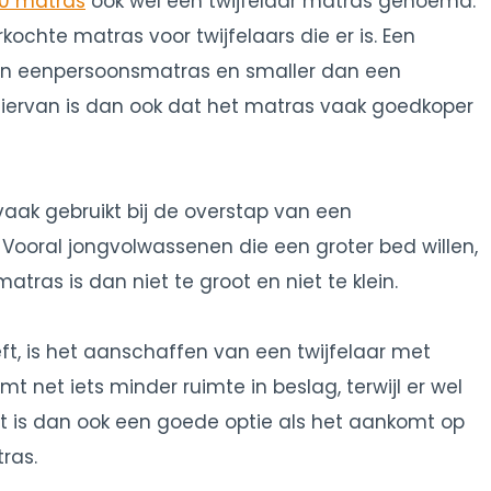
0 matras
ook wel een twijfelaar matras genoemd.
chte matras voor twijfelaars die er is. Een
 een eenpersoonsmatras en smaller dan een
iervan is dan ook dat het matras vaak goedkoper
ak gebruikt bij de overstap van een
ooral jongvolwassenen die een groter bed willen,
matras is dan niet te groot en niet te klein.
t, is het aanschaffen van een twijfelaar met
 net iets minder ruimte in beslag, terwijl er wel
t is dan ook een goede optie als het aankomt op
ras.