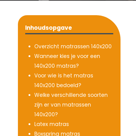
Inhoudsopgave
Overzicht matrassen 140x200
Wanneer kies je voor een
140x200 matras?
Voor wie is het matras
140x200 bedoeld?
Welke verschillende soorten
zijn er van matrassen
140x200?
Latex matras
Boxspring matras