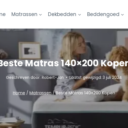
me
Matrassen
Dekbedden
Beddengoed
Beste Matras 140×200 Kope
Geschreven door:
Robert-Jan
Laatst gewijzigd:
3 juli 2024
Home
/
Matrassen
/
Beste Matras 140×200 Kopen