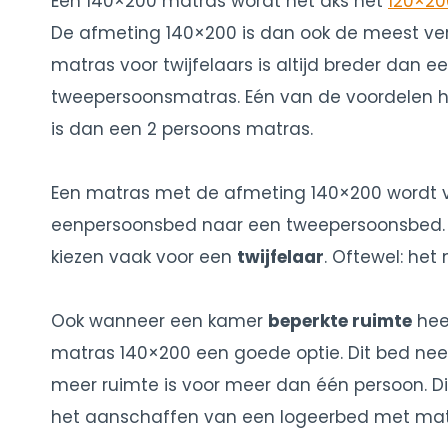
Een 140×200 matras wordt net aks het
120×20
De afmeting 140×200 is dan ook de meest verko
matras voor twijfelaars is altijd breder dan
tweepersoonsmatras. Eén van de voordelen h
is dan een 2 persoons matras.
Een matras met de afmeting 140×200 wordt va
eenpersoonsbed naar een tweepersoonsbed. V
kiezen vaak voor een
twijfelaar
. Oftewel: het 
Ook wanneer een kamer
beperkte ruimte
heef
matras 140×200 een goede optie. Dit bed neemt
meer ruimte is voor meer dan één persoon. Di
het aanschaffen van een logeerbed met mat