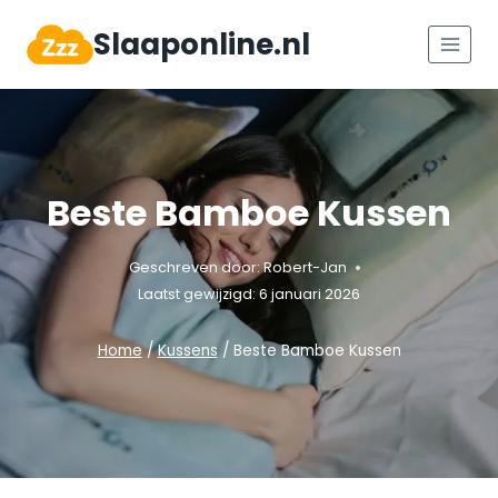
Doorgaan
Slaaponline.nl
naar
inhoud
Beste Bamboe Kussen
Geschreven door:
Robert-Jan
Laatst gewijzigd:
6 januari 2026
Home
/
Kussens
/
Beste Bamboe Kussen