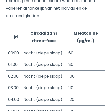
rekening mee dat de exacte waarden kunnen
variëren afhankelijk van het individu en de
omstandigheden.
Circadiaans
Melatonine
Tijd
ritme-fase
(pg/mL)
00:00
Nacht (diepe slaap)
60
01:00
Nacht (diepe slaap)
80
02:00
Nacht (diepe slaap)
100
03:00
Nacht (diepe slaap)
110
04:00
Nacht (diepe slaap)
120