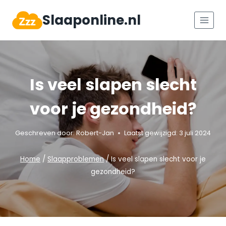
Doorgaan
Slaaponline.nl
naar
inhoud
Is veel slapen slecht
voor je gezondheid?
Geschreven door:
Robert-Jan
Laatst gewijzigd:
3 juli 2024
Home
/
Slaapproblemen
/
Is veel slapen slecht voor je
gezondheid?