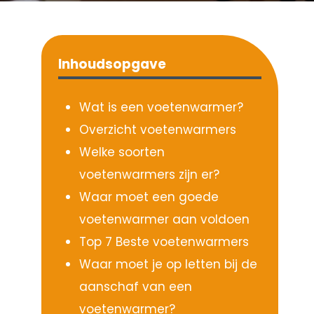
Inhoudsopgave
Wat is een voetenwarmer?
Overzicht voetenwarmers
Welke soorten
voetenwarmers zijn er?
Waar moet een goede
voetenwarmer aan voldoen
Top 7 Beste voetenwarmers
Waar moet je op letten bij de
aanschaf van een
voetenwarmer?