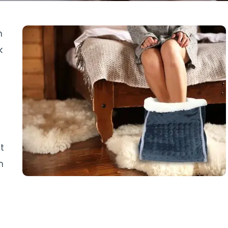
n
k
t
n