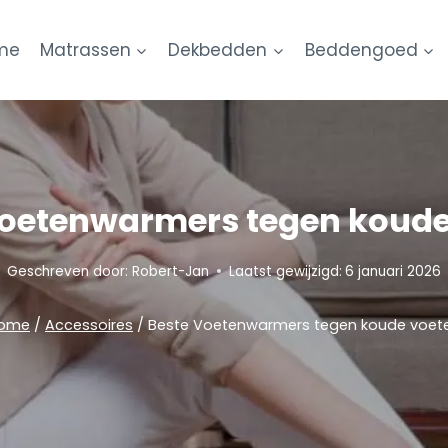
me
Matrassen
Dekbedden
Beddengoed
Voetenwarmers tegen koude
Geschreven door:
Robert-Jan
Laatst gewijzigd:
6 januari 2026
ome
/
Accessoires
/
Beste Voetenwarmers tegen koude voet