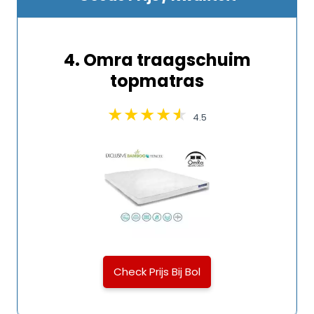
4. Omra traagschuim
topmatras
4.5
Check Prijs Bij Bol