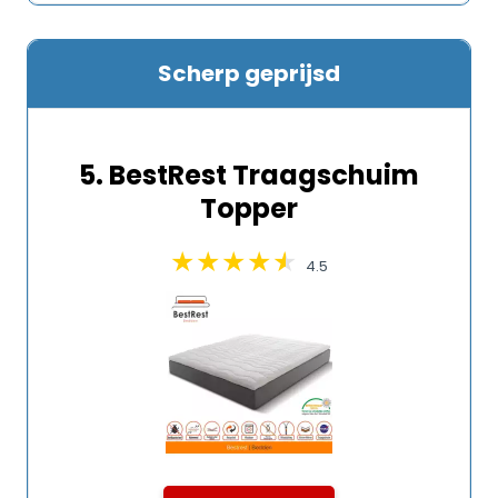
Scherp geprijsd
5. BestRest Traagschuim
Topper
4.5