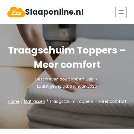
Doorgaan
Slaaponline.nl
naar
inhoud
Traagschuim Toppers –
Meer comfort
Geschreven door:
Robert-Jan
Laatst gewijzigd:
6 januari 2026
Home
/
Matrassen
/
Traagschuim Toppers – Meer comfort