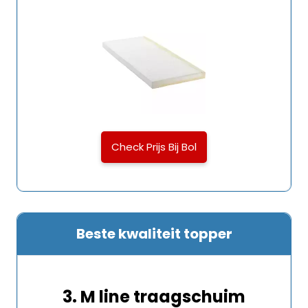
Check Prijs Bij Bol
Beste kwaliteit topper
3. M line traagschuim